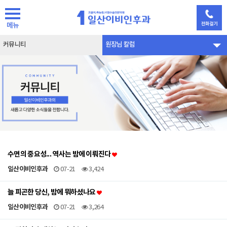
메뉴
커뮤니티
원장님 칼럼
수면의 중요성... 역사는 밤에 이뤄진다
일산이비인후과
07-21
3,424
늘 피곤한 당신, 밤에 뭐하셨나요
일산이비인후과
07-21
3,264