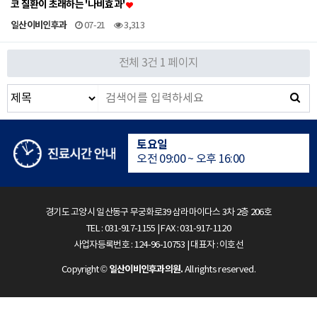
코 질환이 초래하는 '나비효과'
일산이비인후과
07-21
3,313
수면다원검사실은 24시간 운영
전체 3건
1 페이지
평일
오전 09:00 ~ 오후 18:00
토요일
오전 09:00 ~ 오후 16:00
점심시간
오후 13:00 ~ 오후 14:00
경기도 고양시 일산동구 무궁화로39 삼라마이다스 3차 2층 206호
TEL : 031-917-1155 | FAX : 031-917-1120
수면다원검사실은 24시간 운영
사업자등록번호 : 124-96-10753 | 대표자 : 이호선
일산이비인후과의원.
Copyright ©
All rights reserved.
평일
오전 09:00 ~ 오후 18:00