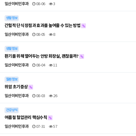
일산이비인후과
08-06
3
생활정보
간헐적 단식 장점과 효과를 높여줄 수 있는 방법
일산이비인후과
08-05
8
생활정보
환기를 위해 열어두는 안방 화장실, 괜찮을까?
일산이비인후과
08-04
11
질환정보
위암 초기증상
일산이비인후과
08-03
26
건강상식
여름철 혈압관리 핵심수칙
일산이비인후과
07-31
57