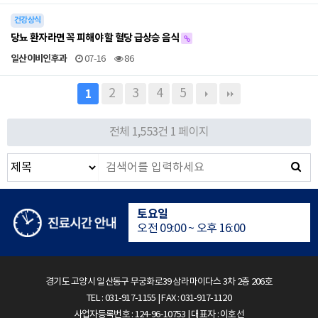
건강상식
당뇨 환자라면 꼭 피해야 할 혈당 급상승 음식
일산이비인후과
07-16
86
2
3
4
5
1
수면다원검사실은 24시간 운영
전체 1,553건
1 페이지
평일
오전 09:00 ~ 오후 18:00
토요일
오전 09:00 ~ 오후 16:00
점심시간
오후 13:00 ~ 오후 14:00
경기도 고양시 일산동구 무궁화로39 삼라마이다스 3차 2층 206호
TEL : 031-917-1155 | FAX : 031-917-1120
수면다원검사실은 24시간 운영
사업자등록번호 : 124-96-10753 | 대표자 : 이호선