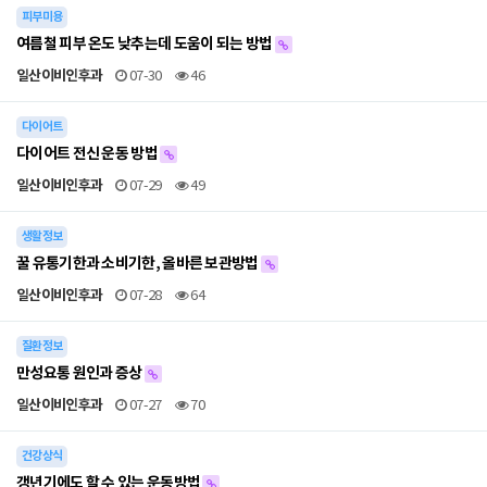
피부미용
여름철 피부 온도 낮추는데 도움이 되는 방법
일산이비인후과
07-30
46
다이어트
다이어트 전신 운동 방법
일산이비인후과
07-29
49
생활정보
꿀 유통기한과 소비기한, 올바른 보관방법
일산이비인후과
07-28
64
질환정보
만성요통 원인과 증상
일산이비인후과
07-27
70
건강상식
갱년기에도 할 수 있는 운동방법