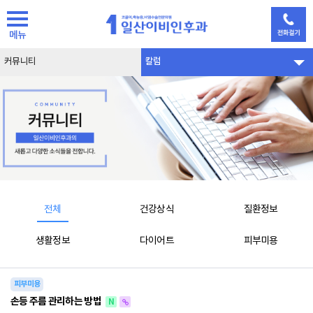
메뉴
커뮤니티
칼럼
전체
건강상식
질환정보
생활정보
다이어트
피부미용
피부미용
손등 주름 관리하는 방법
N