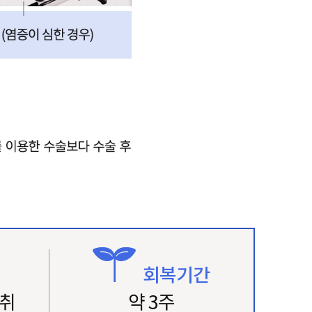
법
회복기간
취
약 3주