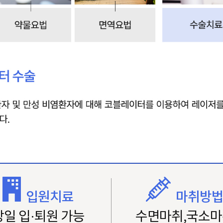
입원치료
마취방
당일 입·퇴원 가능
수면마취,국소마