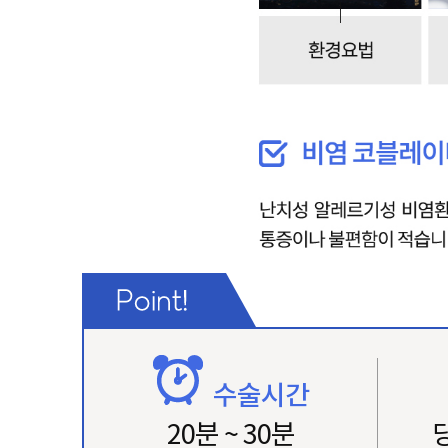
수술시간
20분 ~ 30분