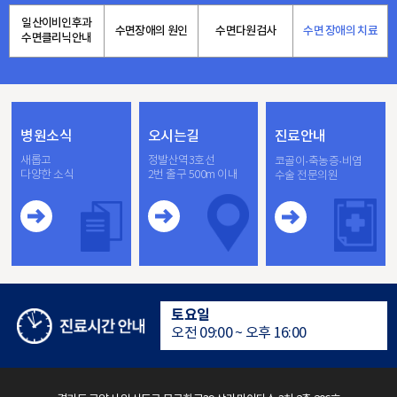
일산이비인후과
수면장애의 원인
수면다원검사
수면 장애의 치료
수면클리닉안내
병원소식
오시는길
진료안내
새롭고
정발산역3호선
코골이·축농증·비염
다양한 소식
2번 출구 500m 이내
수술 전문의원
수면다원검사실은 24시간 운영
평일
오전 09:00 ~ 오후 18:00
토요일
오전 09:00 ~ 오후 16:00
점심시간
오후 13:00 ~ 오후 14:00